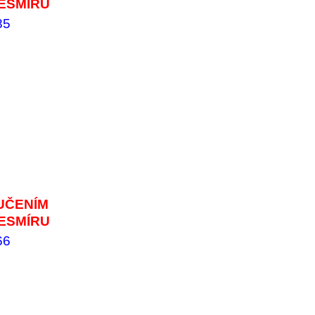
ESMÍRU
85
UČENÍM
ESMÍRU
66