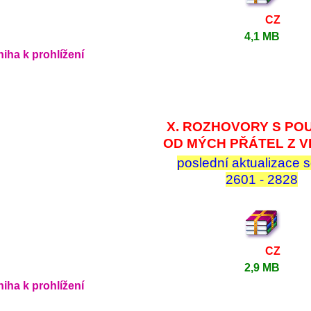
CZ
4,1 MB
iha k prohlížení
X. ROZHOVORY S PO
OD MÝCH PŘÁTEL Z V
poslední aktualizace s
2601 - 2828
CZ
2,9 MB
iha k prohlížení