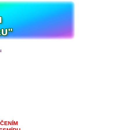
F
UČENÍM