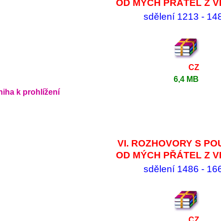
OD MÝCH PŘÁTEL Z V
sdělení 1213 - 14
CZ
6,4 MB
iha k prohlížení
VI. ROZHOVORY S PO
OD MÝCH PŘÁTEL Z V
sdělení 1486 - 16
CZ