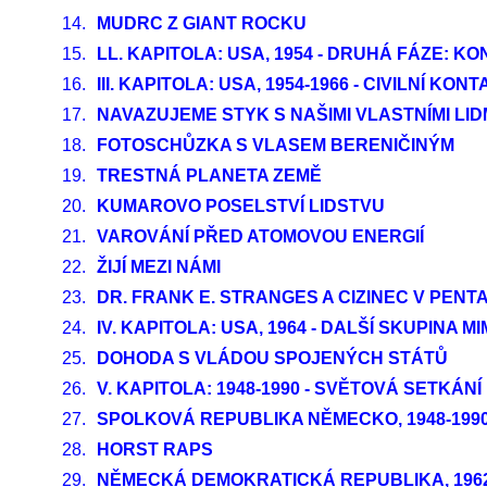
14.
MUDRC Z GIANT ROCKU
15.
LL. KAPITOLA: USA, 1954 - DRUHÁ FÁZE: K
16.
III. KAPITOLA: USA, 1954-1966 - CIVILNÍ KON
17.
NAVAZUJEME STYK S NAŠIMI VLASTNÍMI LID
18.
FOTOSCHŮZKA S VLASEM BERENIČINÝM
19.
TRESTNÁ PLANETA ZEMĚ
20.
KUMAROVO POSELSTVÍ LIDSTVU
21.
VAROVÁNÍ PŘED ATOMOVOU ENERGIÍ
22.
ŽIJÍ MEZI NÁMI
23.
DR. FRANK E. STRANGES A CIZINEC V PEN
24.
IV. KAPITOLA: USA, 1964 - DALŠÍ SKUPINA
25.
DOHODA S VLÁDOU SPOJENÝCH STÁTŮ
26.
V. KAPITOLA: 1948-1990 - SVĚTOVÁ SETKÁNÍ
27.
SPOLKOVÁ REPUBLIKA NĚMECKO, 1948-199
28.
HORST RAPS
29.
NĚMECKÁ DEMOKRATICKÁ REPUBLIKA, 196