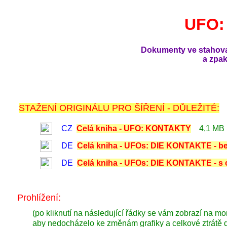
UFO:
Dokumenty ve stahova
a zpa
STAŽENÍ ORIGINÁLU PRO ŠÍŘENÍ - DŮLEŽITÉ:
CZ
Celá kniha - UFO: KONTAKTY
4,1 MB
DE
Celá kniha - UFOs: DIE KONTAKTE - b
DE
Celá kniha - UFOs: DIE KONTAKTE - s 
Prohlížení:
(po kliknutí na následující řádky se vám zobrazí na mo
aby nedocházelo ke změnám grafiky a celkové ztrátě d