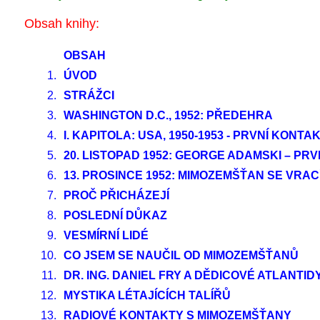
Obsah knihy:
OBSAH
1.
ÚVOD
2.
STRÁŽCI
3.
WASHINGTON D.C., 1952: PŘEDEHRA
4.
I. KAPITOLA: USA, 1950-1953 - PRVNÍ KONTA
5.
20. LISTOPAD 1952: GEORGE ADAMSKI – PR
6.
13. PROSINCE 1952: MIMOZEMŠŤAN SE VRAC
7.
PROČ PŘICHÁZEJÍ
8.
POSLEDNÍ DŮKAZ
9.
VESMÍRNÍ LIDÉ
10.
CO JSEM SE NAUČIL OD MIMOZEMŠŤANŮ
11.
DR. ING. DANIEL FRY A DĚDICOVÉ ATLANTID
12.
MYSTIKA LÉTAJÍCÍCH TALÍŘŮ
13.
RADIOVÉ KONTAKTY S MIMOZEMŠŤANY