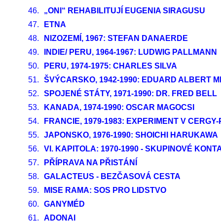
46.
„ONI“ REHABILITUJÍ EUGENIA SIRAGUSU
47.
ETNA
48.
NIZOZEMÍ, 1967: STEFAN DANAERDE
49.
INDIE/ PERU, 1964-1967: LUDWIG PALLMANN
50.
PERU, 1974-1975: CHARLES SILVA
51.
ŠVÝCARSKO, 1942-1990: EDUARD ALBERT M
52.
SPOJENÉ STÁTY, 1971-1990: DR. FRED BELL
53.
KANADA, 1974-1990: OSCAR MAGOCSI
54.
FRANCIE, 1979-1983: EXPERIMENT V CERGY
55.
JAPONSKO, 1976-1990: SHOICHI HARUKAWA
56.
VI. KAPITOLA: 1970-1990 - SKUPINOVÉ KO
57.
PŘÍPRAVA NA PŘISTÁNÍ
58.
GALACTEUS - BEZČASOVÁ CESTA
59.
MISE RAMA: SOS PRO LIDSTVO
60.
GANYMÉD
61.
ADONAI